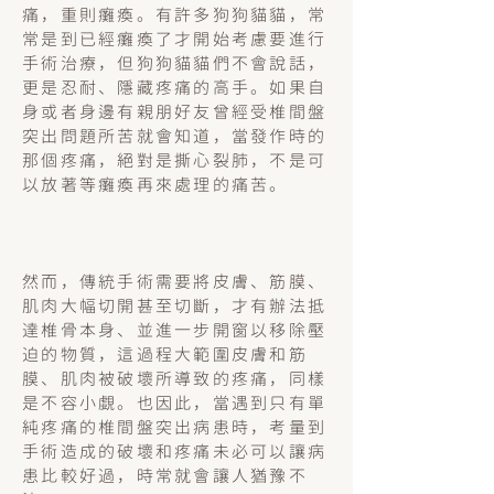
痛，重則癱瘓。有許多狗狗貓貓，常
常是到已經癱瘓了才開始考慮要進行
手術治療，但狗狗貓貓們不會說話，
更是忍耐、隱藏疼痛的高手。如果自
身或者身邊有親朋好友曾經受椎間盤
突出問題所苦就會知道，當發作時的
那個疼痛，絕對是撕心裂肺，不是可
以放著等癱瘓再來處理的痛苦。
然而，傳統手術需要將皮膚、筋膜、
肌肉大幅切開甚至切斷，才有辦法抵
達椎骨本身、並進一步開窗以移除壓
迫的物質，這過程大範圍皮膚和筋
膜、肌肉被破壞所導致的疼痛，同樣
是不容小覷。也因此，當遇到只有單
純疼痛的椎間盤突出病患時，考量到
手術造成的破壞和疼痛未必可以讓病
患比較好過，時常就會讓人猶豫不