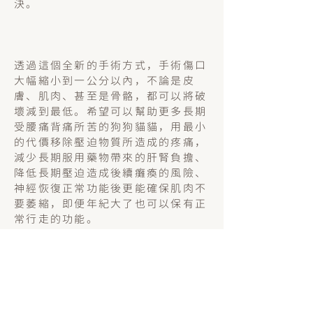
決。
透過這個全新的手術方式，手術傷口
大幅縮小到一公分以內，不論是皮
膚、肌肉、甚至是骨骼，都可以將破
壞減到最低。希望可以幫助更多長期
受腰痛背痛所苦的狗狗貓貓，用最小
的代價移除壓迫物質所造成的疼痛，
減少長期服用藥物帶來的肝腎負擔、
降低長期壓迫造成後續癱瘓的風險、
神經恢復正常功能後更能確保肌肉不
要萎縮，即便年紀大了也可以保有正
常行走的功能。
案例分享｜走回快樂的軌道 丁丁