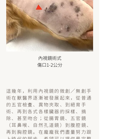
​內視鏡術式
傷口1-2公分
這幾年，利用內視鏡的微創／無創手
術在獸醫界逐漸被發展起來，從普通
的五官檢查、異物夾取、到絕育手
術、再到各式各樣臟器的採樣、摘
除、甚至吻合；從腸胃鏡、五官鏡
（耳鼻喉、自然孔道鏡）到腹腔鏡、
再到胸腔鏡。在龐龐我們盡量努力跟
上時代的腳步，希望可以提供最完整