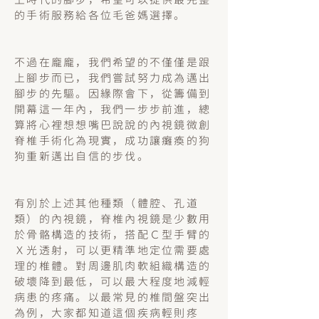
的手術服務給各位毛爸媽選擇。
不過在龐龐，我們希望的不僅僅是跟
上腳步而已，我們嘗試努力成為邁出
腳步的先驅。因緣際會下，從籌備到
開幕這一年內，我們一步步前進，總
算將心裡想想嘴巴說說的內視鏡微創
脊椎手術化為現實，成功讓癱瘓的狗
狗重新邁出自信的步伐。
有別於上述其他種類（體腔、孔道
類）的內視鏡，脊椎內視鏡是少數用
於骨骼構造的技術，搭配Ｃ型手臂的
Ｘ光透射，可以更精準地定位需要處
理的椎體。對周邊肌肉軟組織構造的
破壞降到最低，可以最大程度地減輕
病患的疼痛。以最常見的椎間盤突出
為例，大家都知道這個疾病輕則疼