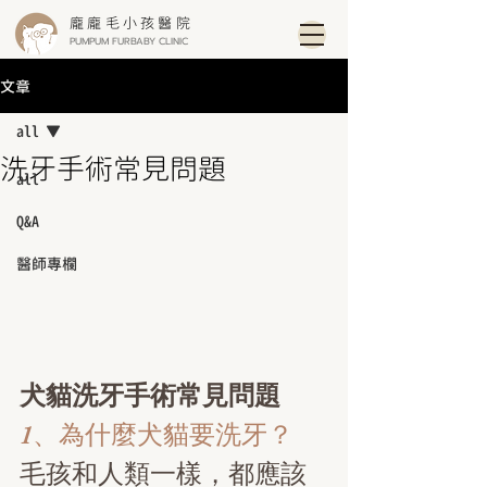
龐龐毛小孩醫院
PUMPUM FURBABY CLINIC
文章
all
洗牙手術常見問題
all
Q&A
醫師專欄
犬貓洗牙手術常見問題
1、為什麼犬貓要洗牙？
毛孩和人類一樣，都應該