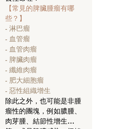
【常見的脾臟腫瘤有哪
些？】
- 淋巴瘤 
- 血管瘤
- 血管肉瘤 
- 脾臟肉瘤
- 纖維肉瘤  
- 肥大細胞瘤  
- 惡性組織增生
除此之外，也可能是非腫
瘤性的團塊，例如膿腫、
肉芽腫、結節性增生…