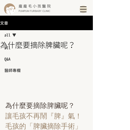
龐龐毛小孩醫院
PUMPUM FURBABY CLINIC
文章
all
為什麼要摘除脾臟呢？
all
Q&A
醫師專欄
為什麼要摘除脾臟呢？
讓毛孩不再鬧『脾』氣！
毛孩的「脾臟摘除手術」