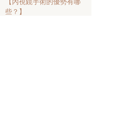
【內視鏡手術的優勢有哪
些？】
① 降低感染風險  ② 手術
更精準快速  ③ 減少術後併
發症
相比傳統的開腹手術，脾
臟手術透過「腹腔內視
鏡」進行，微創切口更
小、出血量更低，術後的
疼痛感降低，修復也更快
速，讓毛孩少受一點苦！
各位毛爸毛媽記得定期帶