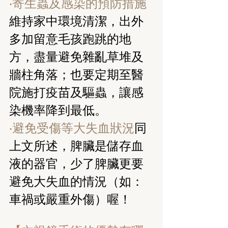
‧寄生蟲及感染的預防措施
維持家中環境清潔，出外
多加留意毛孩跑跳的地
方，盡量避免雜亂草堆及
牆柱角落；也要定期至醫
院施打疫苗及驅蟲，讓感
染機率降到最低。
‧避免受傷等大失血狀況
同
上文所述，脾臟是儲存血
液的器官，少了脾臟更要
避免大失血的情況（如：
車禍或嚴重外傷）喔！