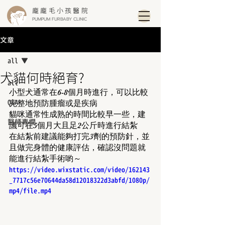
龐龐毛小孩醫院
PUMPUM FURBABY CLINIC
文章
all
犬貓何時絕育?
all
小型犬通常在6-8個月時進行，可以比較
Q&A
完整地預防腫瘤或是疾病
貓咪通常性成熟的時間比較早一些，建
醫師專欄
議可在5個月大且足2公斤時進行結紮
在結紮前建議能夠打完3劑的預防針，並
且做完身體的健康評估，確認沒問題就
能進行結紮手術喲～
https://video.wixstatic.com/video/162143
_7717c56e70644da58d12018322d3abfd/1080p/
mp4/file.mp4